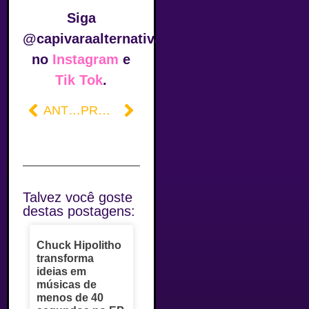
Siga
@capivaraalternativa
no
Instagram
e
Tik Tok
.
ANTERIOR
PRÓXIMO
Talvez você goste
destas postagens:
Chuck Hipolitho
transforma
ideias em
músicas de
menos de 40