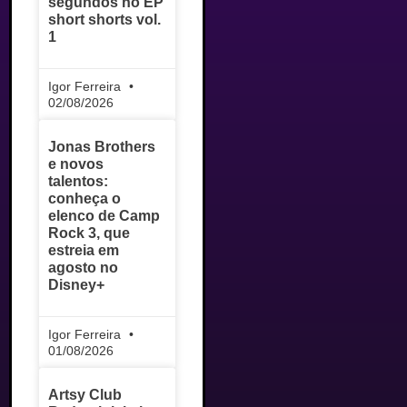
segundos no EP
short shorts vol.
1
Igor Ferreira
02/08/2026
Jonas Brothers
e novos
talentos:
conheça o
elenco de Camp
Rock 3, que
estreia em
agosto no
Disney+
Igor Ferreira
01/08/2026
Artsy Club