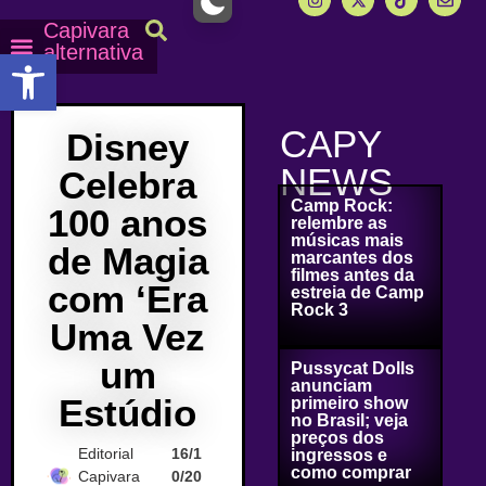
Capivara
alternativa
Abrir a barra de ferramentas
Capy Calendário
Equipe Capy
Mais lidas do Capy
CAPY
Disney
NEWS
Celebra
Camp Rock:
100 anos
relembre as
músicas mais
de Magia
marcantes dos
filmes antes da
com ‘Era
estreia de Camp
Rock 3
Uma Vez
um
Pussycat Dolls
anunciam
Estúdio
primeiro show
no Brasil; veja
preços dos
Editorial
16/1
ingressos e
como comprar
Capivara
0/20