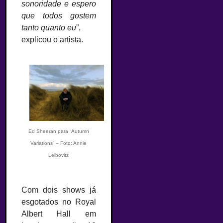
sonoridade e espero
que todos gostem
tanto quanto eu
”,
explicou o artista.
Ed Sheeran para “Autumn
Variations” – Foto: Annie
Leibovitz
Com dois shows já
esgotados no Royal
Albert Hall em