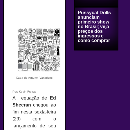
Pussycat Dolls
anunciam
primeiro show
no Brasil; veja
preços dos
ingressos e
como comprar
Capa de Autumn Variations
Por: Kevin Freitas
A equação de
Ed
Sheeran
chegou ao
fim nesta sexta-feira
(29) com o
lançamento de seu