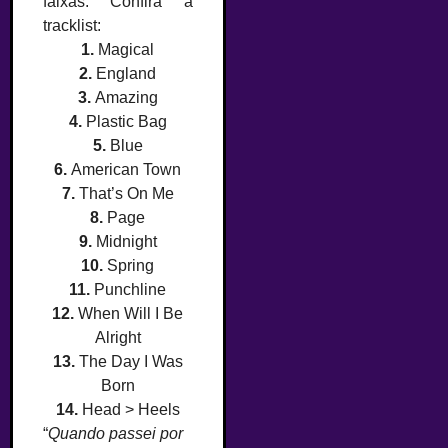
faixas. Confira a
tracklist:
1.
Magical
2.
England
3.
Amazing
4.
Plastic Bag
5.
Blue
6.
American Town
7.
That’s On Me
8.
Page
9.
Midnight
10.
Spring
11.
Punchline
12.
When Will I Be
Alright
13.
The Day I Was
Born
14.
Head > Heels
“
Quando passei por