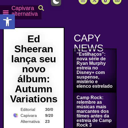
Capivara
alternativa
Abrir a barra de ferramentas
Capy Calendário
Equipe Capy
Mais lidas do Capy
CAPY
Ed
NEWS
Sheeran
“Estilhaços”:
lança seu
nova série de
Ryan Murphy
novo
estreia no
Disney+ com
álbum:
suspense,
mistério e
Autumn
elenco estrelado
Variations
Camp Rock:
relembre as
músicas mais
Editorial
30/0
marcantes dos
Capivara
9/20
filmes antes da
estreia de Camp
Alternativa
23
Rock 3