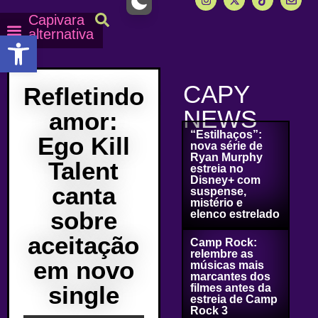
Capivara
alternativa
Abrir a barra de ferramentas
Capy Calendário
Equipe Capy
Mais lidas do Capy
CAPY
Refletindo
NEWS
amor:
“Estilhaços”:
Ego Kill
nova série de
Ryan Murphy
Talent
estreia no
Disney+ com
canta
suspense,
mistério e
sobre
elenco estrelado
aceitação
Camp Rock:
relembre as
em novo
músicas mais
marcantes dos
single
filmes antes da
estreia de Camp
Rock 3