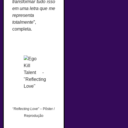
transformar tudo isso
em uma letra que me
representa
totalmente
”,
completa.
“
Reflecting Love
” – Pôster /
Reprodução