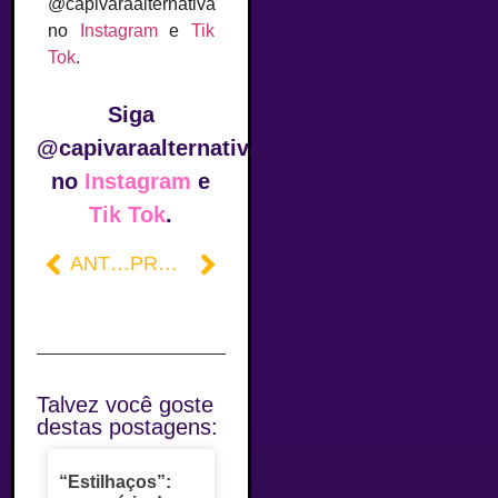
@capivaraalternativa
no
Instagram
e
Tik
Tok
.
Siga
@capivaraalternativa
no
Instagram
e
Tik Tok
.
ANTERIOR
PRÓXIMO
Talvez você goste
destas postagens:
“Estilhaços”: