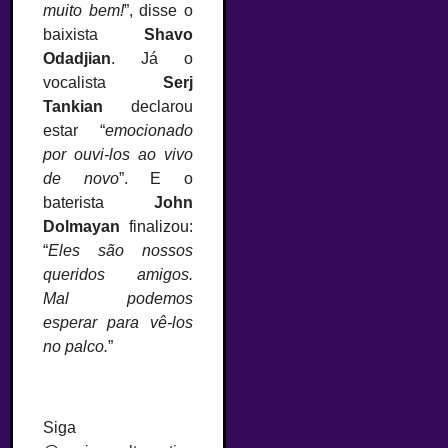
muito bem!
”, disse o
baixista
Shavo
Odadjian
. Já o
vocalista
Serj
Tankian
declarou
estar “
emocionado
por ouvi-los ao vivo
de novo
”. E o
baterista
John
Dolmayan
finalizou:
“
Eles são nossos
queridos amigos.
Mal podemos
esperar para vê-los
no palco.
”
Siga