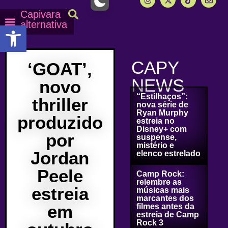
Capivara
alternativa
Abrir a barra de ferramentas
Capy Calendário
Equipe Capy
Mais lidas do Capy
CAPY
‘GOAT’,
NEWS
novo
“Estilhaços”:
thriller
nova série de
Ryan Murphy
produzido
estreia no
Disney+ com
por
suspense,
mistério e
Jordan
elenco estrelado
Peele
Camp Rock:
relembre as
estreia
músicas mais
marcantes dos
em
filmes antes da
estreia de Camp
Rock 3