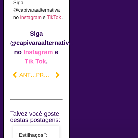
Siga
@capivaraalternativa
no
Instagram
e
TikTok
.
Siga
@capivaraalternativa
no
Instagram
e
Tik Tok
.
ANTERIOR
PRÓXIMO
Talvez você goste
destas postagens:
“Estilhaços”: