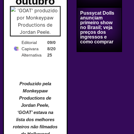
outubro
Pussycat Dolls
anunciam
primeiro show
no Brasil; veja
preços dos
ingressos e
como comprar
Editorial
09/0
Capivara
8/20
Alternativa
25
Produzido pela
Monkeypaw
Productions de
Jordan Peele,
‘GOAT’ estava na
lista dos melhores
roteiros não filmados
de Hollywood