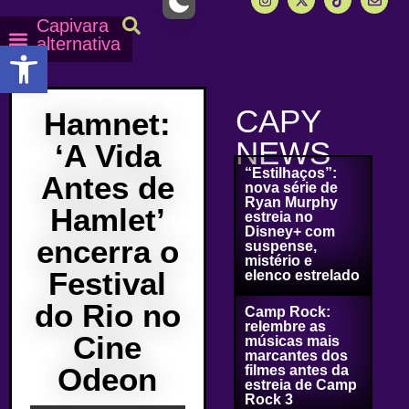
Capivara
alternativa
Abrir a barra de ferramentas
Capy Calendário
Equipe Capy
Mais lidas do Capy
CAPY
Hamnet:
NEWS
‘A Vida
“Estilhaços”:
Antes de
nova série de
Ryan Murphy
Hamlet’
estreia no
Disney+ com
encerra o
suspense,
mistério e
Festival
elenco estrelado
do Rio no
Camp Rock:
relembre as
Cine
músicas mais
marcantes dos
Odeon
filmes antes da
estreia de Camp
Rock 3