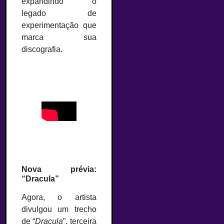
expandindo o
legado de
experimentação que
marca sua
discografia.
Nova prévia:
“Dracula”
Agora, o artista
divulgou um trecho
de “
Dracula
”, terceira