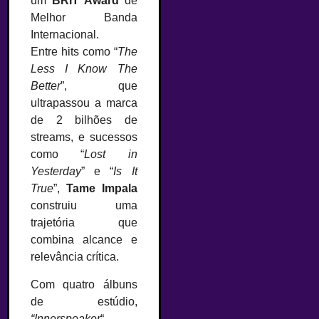
um
BRIT Award
de
Melhor Banda
Internacional.
Entre hits como “
The
Less I Know The
Better
”, que
ultrapassou a marca
de 2 bilhões de
streams, e sucessos
como “
Lost in
Yesterday
” e “
Is It
True
”,
Tame Impala
construiu uma
trajetória que
combina alcance e
relevância crítica.
Com quatro álbuns
de estúdio,
“Innerspeaker
“,