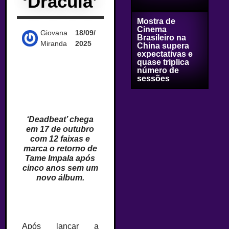
‘Dracula’
Mostra de
Cinema
Giovana
18/09/
Brasileiro na
Miranda
2025
China supera
expectativas e
quase triplica
número de
sessões
‘Deadbeat’ chega
em 17 de outubro
com 12 faixas e
marca o retorno de
Tame Impala após
cinco anos sem um
novo álbum.
Após lançar a