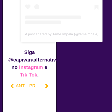
A post shared by Tame Impala (@tameimpala)
Siga
@capivaraalternativa
no
Instagram
e
Tik Tok
.
ANTERIOR
PRÓXIMO