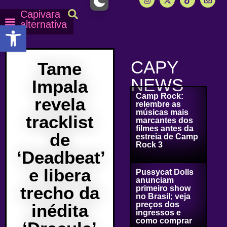
Capivara
alternativa
Abrir a barra de ferramentas
Capy Calendário
Equipe Capy
Mais lidas do Capy
CAPY
Tame
NEWS
Impala
Camp Rock:
revela
relembre as
músicas mais
tracklist
marcantes dos
filmes antes da
de
estreia de Camp
Rock 3
‘Deadbeat’
e libera
Pussycat Dolls
anunciam
trecho da
primeiro show
no Brasil; veja
preços dos
inédita
ingressos e
como comprar