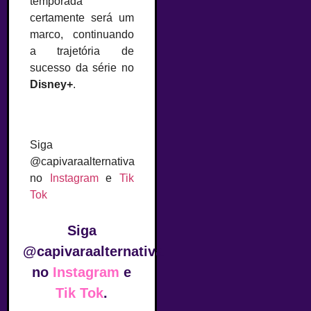
temporada
certamente será um
marco, continuando
a trajetória de
sucesso da série no
Disney+
.
Siga
@capivaraalternativa
no
Instagram
e
Tik
Tok
Siga
@capivaraalternativa
no
Instagram
e
Tik Tok
.