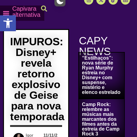
Capivara
alternativa
Abrir a barra de ferramentas
Capy Calendário
Equipe Capy
Mais lidas do Capy
CAPY
IMPUROS:
NEWS
Disney+
“Estilhaços”:
revela
nova série de
Ryan Murphy
retorno
estreia no
Disney+ com
explosivo
suspense,
mistério e
de Geise
elenco estrelado
para nova
Camp Rock:
relembre as
temporada
músicas mais
marcantes dos
filmes antes da
estreia de Camp
Rock 3
Igor
11/11/2