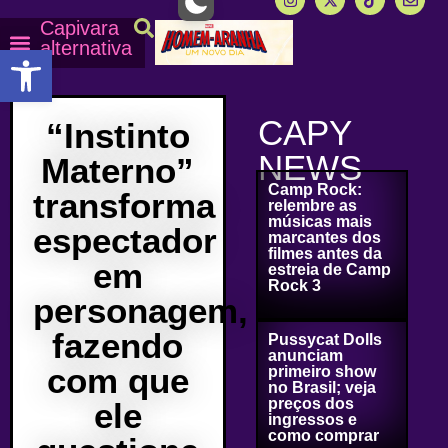
Capivara
alternativa
Abrir a barra de ferramentas
Capy Calendário
Equipe Capy
Mais lidas do Capy
CAPY
“Instinto
NEWS
Materno”
Camp Rock:
transforma
relembre as
músicas mais
espectador
marcantes dos
filmes antes da
em
estreia de Camp
Rock 3
personagem,
fazendo
Pussycat Dolls
anunciam
com que
primeiro show
no Brasil; veja
preços dos
ele
ingressos e
como comprar