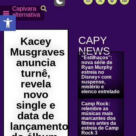
Capivara
alternativa
Abrir a barra de ferramentas
Capy Calendário
Equipe Capy
Mais lidas do Capy
CAPY
Kacey
NEWS
Musgraves
“Estilhaços”:
anuncia
nova série de
Ryan Murphy
turnê,
estreia no
Disney+ com
revela
suspense,
mistério e
novo
elenco estrelado
single e
Camp Rock:
relembre as
data de
músicas mais
marcantes dos
lançamento
filmes antes da
estreia de Camp
Rock 3