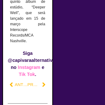
quinto álbum de
estúdio, “Deeper
Well”, que será
lançado em 15 de
março pela
Interscope
Records/MCA
Nashville.
Siga
@capivaraalternativa
no
Instagram
e
Tik Tok
.
ANTERIOR
PRÓXIMO