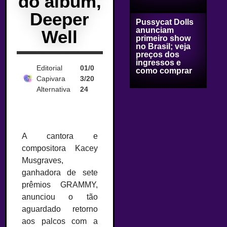
do álbum,
Deeper
Pussycat Dolls
anunciam
Well
primeiro show
no Brasil; veja
preços dos
ingressos e
Editorial
01/0
como comprar
Capivara
3/20
Alternativa
24
A cantora e
compositora Kacey
Musgraves,
ganhadora de sete
prêmios GRAMMY,
anunciou o tão
aguardado retorno
aos palcos com a