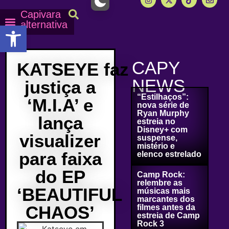
Capivara
alternativa
Abrir a barra de ferramentas
Capy Calendário
Equipe Capy
Mais lidas do Capy
CAPY
KATSEYE faz
NEWS
justiça a
“Estilhaços”:
‘M.I.A’ e
nova série de
Ryan Murphy
lança
estreia no
Disney+ com
visualizer
suspense,
mistério e
para faixa
elenco estrelado
do EP
Camp Rock:
relembre as
‘BEAUTIFUL
músicas mais
marcantes dos
CHAOS’
filmes antes da
estreia de Camp
Rock 3