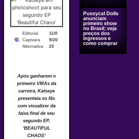
Pussycat Dolls
anunciam
primeiro show
no Brasil; veja
Editorial
11/0
preços dos
ingressos e
Capivara
9/20
como comprar
Alternativa
25
Após ganharem o
primeiro VMAs da
carreira, Katseye
presenteia os fãs
com visualizer da
faixa final de seu
segundo EP,
‘BEAUTIFUL
CHAOS’