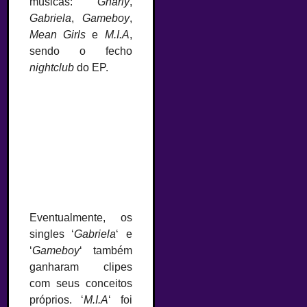
músicas:
Gnarly
,
Gabriela
,
Gameboy
,
Mean Girls
e
M.I.A
,
sendo o fecho
nightclub
do EP.
‘BEAUTIFUL CHAOS
Capa do segundo EP
(Beautiful Version)’ |
do grupo KATSEYE,
Foto: HYBE / Geffen
‘BEAUTIFUL CHAOS’
Records
| Foto: HYBE / Geffen
Records
Eventualmente, os
singles ‘
Gabriela
‘ e
‘
Gameboy
‘ também
ganharam clipes
com seus conceitos
próprios. ‘
M.I.A
‘ foi