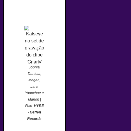
Sophia,
Daniela,
Megan,
Lara,
Yoonchae e
Manon |
Foto:
HYBE
/
Geffen
Records