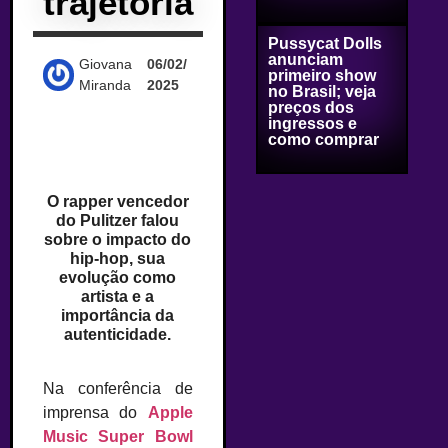
trajetória
Pussycat Dolls
anunciam
Giovana
06/02/
primeiro show
Miranda
2025
no Brasil; veja
preços dos
ingressos e
como comprar
O rapper vencedor
do Pulitzer falou
sobre o impacto do
hip-hop, sua
evolução como
artista e a
importância da
autenticidade.
Na conferência de
imprensa do
Apple
Music Super Bowl