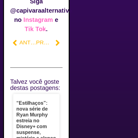
Siga
@capivaraalternativa
no
Instagram
e
Tik Tok
.
ANTERIOR
PRÓXIMO
Talvez você goste
destas postagens:
“Estilhaços”:
nova série de
Ryan Murphy
estreia no
Disney+ com
suspense,