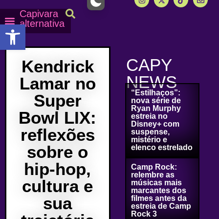
Capivara
alternativa
Abrir a barra de ferramentas
Capy Calendário
Equipe Capy
Mais lidas do Capy
CAPY
Kendrick
NEWS
Lamar no
“Estilhaços”:
Super
nova série de
Ryan Murphy
Bowl LIX:
estreia no
Disney+ com
reflexões
suspense,
mistério e
sobre o
elenco estrelado
hip-hop,
Camp Rock:
relembre as
cultura e
músicas mais
marcantes dos
sua
filmes antes da
estreia de Camp
Rock 3