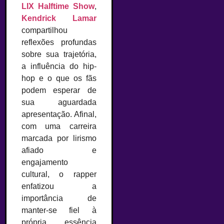
LIX Halftime Show
,
Kendrick Lam
ar
compartilhou
reflexões profundas
sobre sua trajetória,
a influência do hip-
hop e o que os fãs
podem esperar de
sua aguardada
apresentação. Afinal,
com uma carreira
marcada por lirismo
afiado e
engajamento
cultural, o rapper
enfatizou a
importância de
manter-se fiel à
própria essência