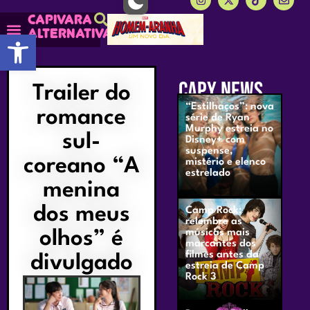
Capivara
alternativa
Abrir a barra de ferramentas
CAPY NEWS
Trailer do
“Estilhaços”: nova
romance
série de Ryan
Murphy estreia no
sul-
Disney+ com
suspense,
coreano “A
mistério e elenco
estrelado
menina
dos meus
Camp Rock:
relembre as
olhos” é
músicas mais
marcantes dos
filmes antes da
divulgado
estreia de Camp
Rock 3