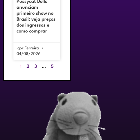
Pussycat Dolls
anunciam
primeiro show no
Brasil; veja preços
dos ingressos e
como comprar
Igor Ferreira
04/08/2026
1
2
3
…
5