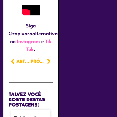
Siga
@capivaraalternativa
no
Instagram
e
Tik
Tok
.
ANTERIOR
PRÓXIMO
Talvez você
goste destas
postagens: