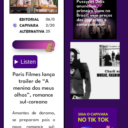
Pussycat Dolls
anunciam
primeiro show no
Brasil; veja preços
Editorial
06/0
dos ingressos e
como comprar
Capivara
2/20
Alternativa
25
Paris Filmes lança
trailer de “A
menina dos meus
olhos”, romance
sul-coreano
Amantes de dorama,
se preparam pois o
novo romance sul-