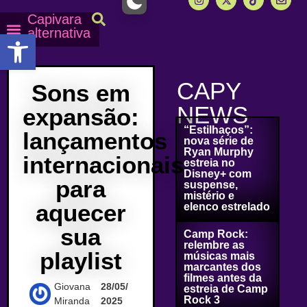
Capivara
alternativa
Abrir a barra de ferramentas
Capy Calendário
Equipe Capy
Mais lidas do Capy
CAPY
Sons em
NEWS
expansão:
“Estilhaços”:
lançamentos
nova série de
Ryan Murphy
internacionais
estreia no
Disney+ com
para
suspense,
mistério e
aquecer
elenco estrelado
sua
Camp Rock:
relembre as
playlist
músicas mais
marcantes dos
filmes antes da
Giovana
28/05/
estreia de Camp
Rock 3
Miranda
2025