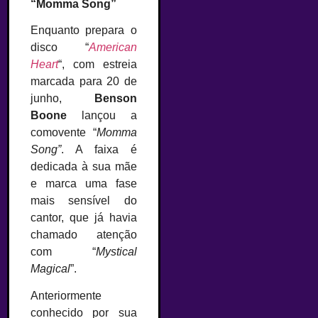
“Momma Song”
Enquanto prepara o
disco “
American
Heart
“, com estreia
marcada para 20 de
junho,
Benson
Boone
lançou a
comovente “
Momma
Song”
. A faixa é
dedicada à sua mãe
e marca uma fase
mais sensível do
cantor, que já havia
chamado atenção
com “
Mystical
Magical
”.
Anteriormente
conhecido por sua