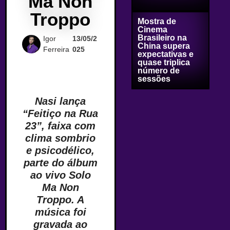
Ma Non
Troppo
Mostra de
Cinema
Brasileiro na
Igor
13/05/2
China supera
Ferreira
025
expectativas e
quase triplica
número de
sessões
Nasi lança
“Feitiço na Rua
23”, faixa com
clima sombrio
e psicodélico,
parte do álbum
ao vivo Solo
Ma Non
Troppo. A
música foi
gravada ao