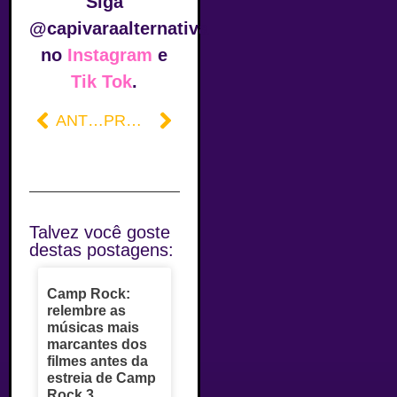
Siga
@capivaraalternativa
no
Instagram
e
Tik Tok
.
ANTERIOR
PRÓXIMO
Talvez você goste
destas postagens:
Camp Rock:
relembre as
músicas mais
marcantes dos
filmes antes da
estreia de Camp
Rock 3