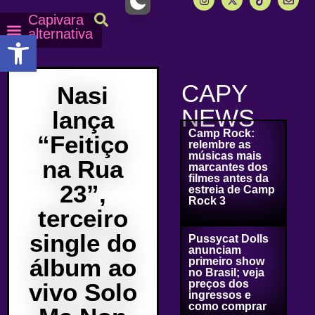
Capivara
alternativa
Abrir a barra de ferramentas
Capy Calendário
Equipe Capy
Mais lidas do Capy
CAPY
Nasi
NEWS
lança
Camp Rock:
“Feitiço
relembre as
músicas mais
na Rua
marcantes dos
filmes antes da
23”,
estreia de Camp
Rock 3
terceiro
single do
Pussycat Dolls
anunciam
álbum ao
primeiro show
no Brasil; veja
preços dos
vivo Solo
ingressos e
como comprar