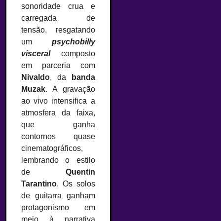
sonoridade crua e
carregada de
tensão, resgatando
um
psychobilly
visceral
composto
em parceria com
Nivaldo
, da
banda
Muzak
. A gravação
ao vivo intensifica a
atmosfera da faixa,
que ganha
contornos quase
cinematográficos,
lembrando o estilo
de
Quentin
Tarantino
. Os solos
de guitarra ganham
protagonismo em
meio à narrativa