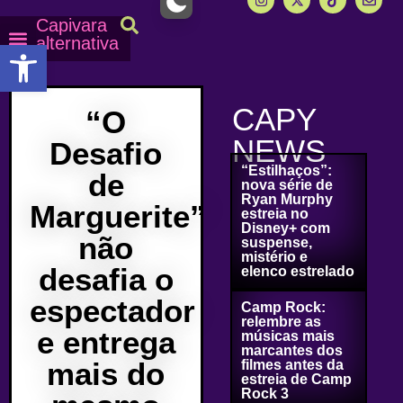
Capivara
alternativa
Abrir a barra de ferramentas
Capy Calendário
Equipe Capy
Mais lidas do Capy
CAPY
“O
NEWS
Desafio
“Estilhaços”:
de
nova série de
Ryan Murphy
Marguerite”
estreia no
Disney+ com
não
suspense,
mistério e
desafia o
elenco estrelado
espectador
Camp Rock:
relembre as
e entrega
músicas mais
marcantes dos
mais do
filmes antes da
estreia de Camp
Rock 3