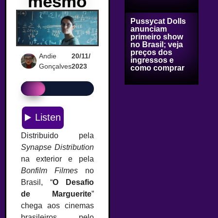
mesmo
Pussycat Dolls
anunciam
primeiro show
no Brasil; veja
preços dos
Andie
20/11/
ingressos e
Gonçalves
2023
como comprar
Distribuido pela
Synapse Distribution
na exterior e pela
Bonfilm Filmes
no
Brasil, “
O Desafio
de Marguerite
”
chega aos cinemas
brasileiros pelo