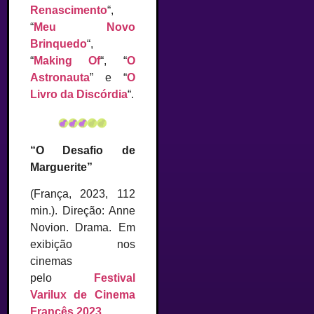
Renascimento
“,
“
Meu Novo
Brinquedo
“,
“
Making Of
“, “
O
Astronauta
” e “
O
Livro da Discórdia
“.
“O Desafio de
Marguerite”
(França, 2023, 112
min.). Direção: Anne
Novion. Drama. Em
exibição nos
cinemas
pelo
Festival
Varilux de Cinema
Francês 2023
.