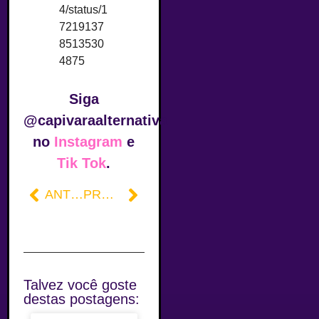
4/status/1
7219137
8513530
4875
Siga
@capivaraalternativa
no
Instagram
e
Tik Tok
.
ANTERIOR
PRÓXIMO
Talvez você goste
destas postagens: