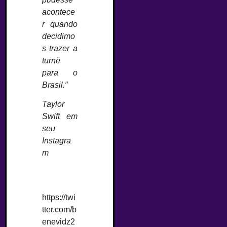
acontece
r quando
decidimo
s trazer a
turnê
para o
Brasil.”
Taylor
Swift em
seu
Instagra
m
https://twi
tter.com/b
enevidz2