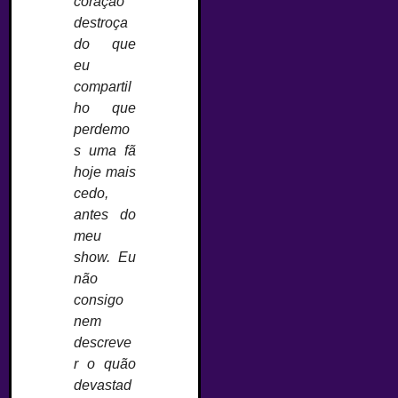
coração
destroça
do que
eu
compartil
ho que
perdemo
s uma fã
hoje mais
cedo,
antes do
meu
show. Eu
não
consigo
nem
descreve
r o quão
devastad