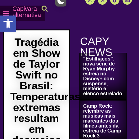
Capivara
alternativa
Abrir a barra de ferramentas
Capy Calendário
Equipe Capy
Mais lidas do Capy
CAPY
Tragédia
NEWS
em Show
“Estilhaços”:
de Taylor
nova série de
Ryan Murphy
Swift no
estreia no
Disney+ com
Brasil:
suspense,
mistério e
Temperaturas
elenco estrelado
extremas
Camp Rock:
relembre as
resultam
músicas mais
marcantes dos
em
filmes antes da
estreia de Camp
Rock 3