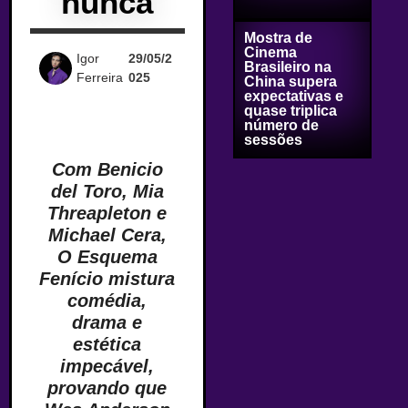
nunca
Mostra de
Cinema
Igor
29/05/2
Brasileiro na
Ferreira
025
China supera
expectativas e
quase triplica
número de
sessões
Com Benicio
del Toro, Mia
Threapleton e
Michael Cera,
O Esquema
Fenício mistura
comédia,
drama e
estética
impecável,
provando que