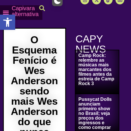
Capivara
alternativa
Abrir a barra de ferramentas
Capy Calendário
Equipe Capy
Mais lidas do Capy
CAPY
O
NEWS
Esquema
Camp Rock:
Fenício é
relembre as
músicas mais
Wes
marcantes dos
filmes antes da
Anderson
estreia de Camp
Rock 3
sendo
mais Wes
Pussycat Dolls
anunciam
Anderson
primeiro show
no Brasil; veja
preços dos
do que
ingressos e
como comprar