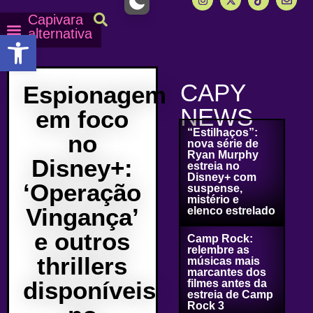
Capivara
alternativa
Abrir a barra de ferramentas
Capy Calendário
Equipe Capy
Mais lidas do Capy
CAPY
Espionagem
NEWS
em foco
“Estilhaços”:
no
nova série de
Ryan Murphy
Disney+:
estreia no
Disney+ com
‘Operação
suspense,
mistério e
Vingança’
elenco estrelado
e outros
Camp Rock:
relembre as
thrillers
músicas mais
marcantes dos
disponíveis
filmes antes da
estreia de Camp
Rock 3