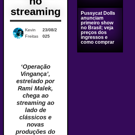
no
streaming
Pussycat Dolls
anunciam
primeiro show
no Brasil; veja
Kevin
23/08/2
preços dos
Freitas
025
ingressos e
como comprar
‘Operação
Vingança’,
estrelado por
Rami Malek,
chega ao
streaming ao
lado de
clássicos e
novas
produções do