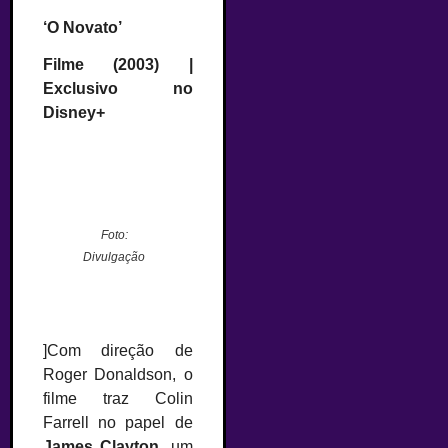
‘O Novato’
Filme (2003) |
Exclusivo no
Disney+
Foto:
Divulgação
]Com direção de
Roger Donaldson, o
filme traz Colin
Farrell no papel de
James Clayton
, um