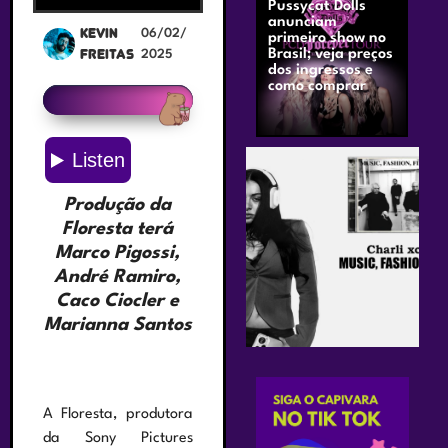
Pussycat Dolls
anunciam
Kevin
06/02/
primeiro show no
Freitas
Brasil; veja preços
2025
dos ingressos e
como comprar
Produção da
Floresta terá
Marco Pigossi,
André Ramiro,
Caco Ciocler e
Marianna Santos
A Floresta, produtora
da Sony Pictures