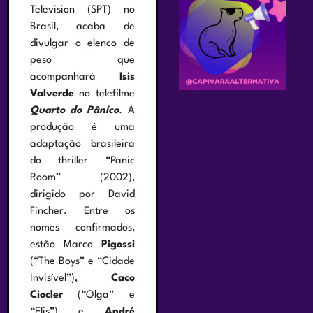
Television (SPT) no
Brasil, acaba de
divulgar o elenco de
peso que
acompanhará
Isis
Valverde
no telefilme
Quarto do Pânico
. A
produção é uma
adaptação brasileira
do thriller “Panic
Room” (2002),
dirigido por David
Fincher. Entre os
nomes confirmados,
estão Marco
Pigossi
(“The Boys” e “Cidade
Invisível”),
Caco
Ciocler
(“Olga” e
“Elis”) e
André