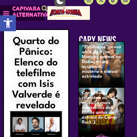
Capivara
alternativa
Abrir a barra de ferramentas
CAPY NEWS
Quarto do
“Estilhaços”: nova
Pânico:
série de Ryan
Murphy estreia no
Elenco do
Disney+ com
suspense,
telefilme
mistério e elenco
estrelado
com Isis
Valverde é
Camp Rock:
relembre as
revelado
músicas mais
marcantes dos
filmes antes da
estreia de Camp
Rock 3