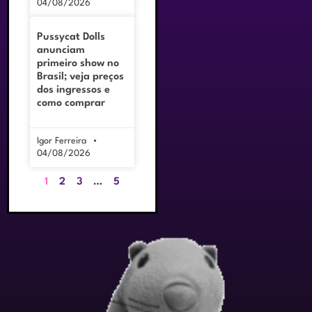
04/08/2026
Pussycat Dolls
anunciam
primeiro show no
Brasil; veja preços
dos ingressos e
como comprar
Igor Ferreira
04/08/2026
1
2
3
…
5