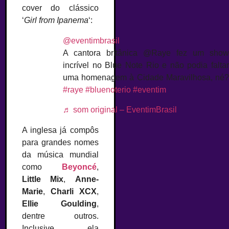
cover do clássico
‘
Girl from Ipanema
‘:
@eventimbrasil
A cantora britânica @Raye fez um show
incrível no Blue Note Rio e não podia faltar
uma homenagem à Cidade Maravilhosa, né?
#raye
#bluenoterio
#eventim
♬ som original – EventimBrasil
A inglesa já compôs
para grandes nomes
da música mundial
como
Beyoncé
,
Little Mix
,
Anne-
Marie
,
Charli XCX
,
Ellie Goulding
,
dentre outros.
Inclusive, ela