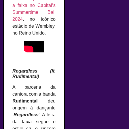
a faixa no Capital’s
Summertime Ball
2024
, no icônico
estádio de Wembley,
no Reino Unido.
–
Regardless
(ft.
Rudimental)
A parceria da
cantora com a banda
Rudimental
deu
origem à dançante
‘
Regardless
‘. A letra
da faixa segue o
estilo cru e sincero