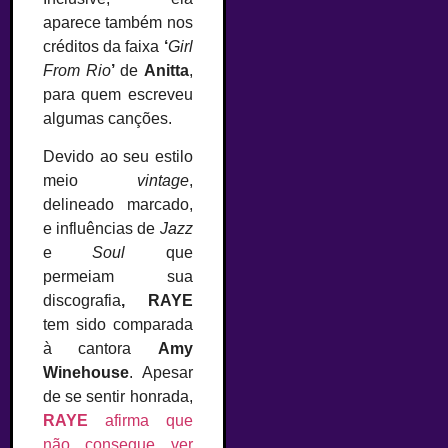
aparece também nos
créditos da faixa
‘
Girl
From Rio
’
de
Anitta
,
para quem escreveu
algumas canções.
Devido ao seu estilo
meio
vintage
,
delineado marcado,
e influências de
Jazz
e
Soul
que
permeiam sua
discografia
, RAYE
tem sido comparada
à cantora
Amy
Winehouse
. Apesar
de se sentir honrada,
RAYE
afirma que
não consegue ver