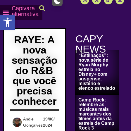
Capivara
alternativa
Abrir a barra de ferramentas
Capy Calendário
Equipe Capy
Mais lidas do Capy
CAPY
RAYE: A
NEWS
nova
“Estilhaços”:
sensação
nova série de
Ryan Murphy
do R&B
estreia no
Disney+ com
que você
suspense,
mistério e
precisa
elenco estrelado
conhecer
Camp Rock:
relembre as
músicas mais
marcantes dos
filmes antes da
Andie
19/06/
estreia de Camp
Gonçalves
2024
Rock 3