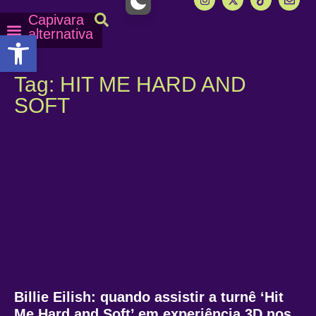
Capivara
alternativa
Abrir a barra de ferramentas
Capy Calendário
Equipe Capy
Mais lidas do Capy
Tag: HIT ME HARD AND
SOFT
Billie Eilish: quando assistir a turnê ‘Hit
Me Hard and Soft’ em experiência 3D nos