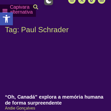
Capivara
alternativa
Abrir a barra de ferramentas
Capy Calendário
Equipe Capy
Mais lidas do Capy
Tag: Paul Schrader
“Oh, Canadá” explora a memória humana
de forma surpreendente
Andie Gonçalves