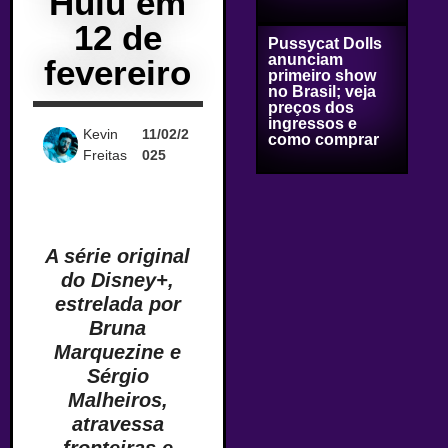
Hulu em
12 de
Pussycat Dolls
anunciam
fevereiro
primeiro show
no Brasil; veja
preços dos
ingressos e
Kevin
11/02/2
como comprar
Freitas
025
A série original
do Disney+,
estrelada por
Bruna
Marquezine e
Sérgio
Malheiros,
atravessa