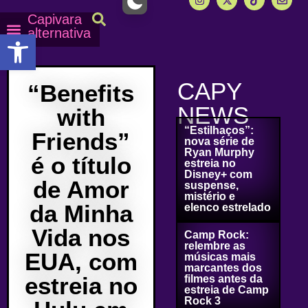
Capivara
alternativa
Abrir a barra de ferramentas
Capy Calendário
Equipe Capy
Mais lidas do Capy
CAPY
“Benefits
NEWS
with
“Estilhaços”:
Friends”
nova série de
Ryan Murphy
é o título
estreia no
Disney+ com
de Amor
suspense,
mistério e
da Minha
elenco estrelado
Vida nos
Camp Rock:
relembre as
EUA, com
músicas mais
marcantes dos
estreia no
filmes antes da
estreia de Camp
Rock 3