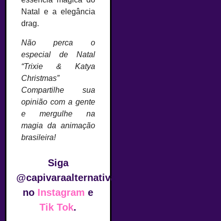
Natal e a elegância
drag.
Não perca o
especial de Natal
“Trixie & Katya
Christmas”
Compartilhe sua
opinião com a gente
e mergulhe na
magia da animação
brasileira!
Siga
@capivaraalternativa
no
Instagram
e
Tik Tok
.