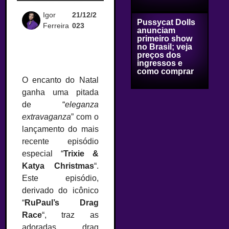
Igor
21/12/2
Pussycat Dolls
Ferreira
023
anunciam
primeiro show
no Brasil; veja
preços dos
ingressos e
como comprar
O encanto do Natal
ganha uma pitada
de “
eleganza
extravaganza
” com o
lançamento do mais
recente episódio
especial “
Trixie &
Katya Christmas
“.
Este episódio,
derivado do icônico
“
RuPaul’s Drag
Race
“, traz as
adoradas drag