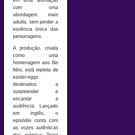
em uma animação
com uma
abordagem mais
adulta, sem perder a
essência única das
personagens.
A produção, criada
como uma
homenagem aos fãs
fiéis, está repleta de
easter-eggs
destinados a
surpreender e
encantar a
audiência. Lançado
em inglês, o
episódio conta com
as vozes autênticas
das próprias Trixie