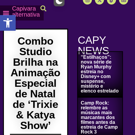
Capivara
alternativa
Abrir a barra de ferramentas
Capy Calendário
Equipe Capy
Mais lidas do Capy
CAPY
Combo
NEWS
Studio
“Estilhaços”:
Brilha na
nova série de
Ryan Murphy
Animação
estreia no
Disney+ com
Especial
suspense,
mistério e
de Natal
elenco estrelado
de ‘Trixie
Camp Rock:
relembre as
& Katya
músicas mais
marcantes dos
Show’
filmes antes da
estreia de Camp
Rock 3