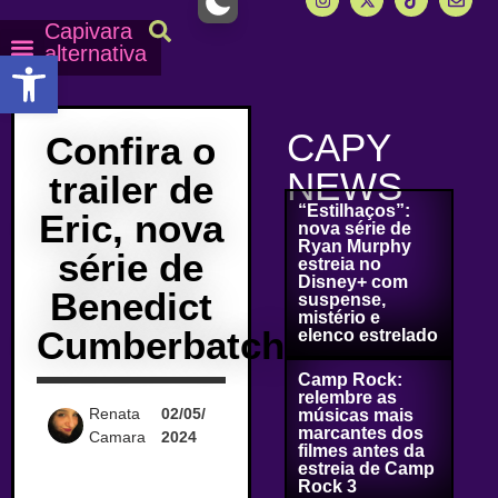
Capivara
alternativa
Abrir a barra de ferramentas
Capy Calendário
Equipe Capy
Mais lidas do Capy
CAPY
Confira o
NEWS
trailer de
“Estilhaços”:
Eric, nova
nova série de
Ryan Murphy
série de
estreia no
Disney+ com
Benedict
suspense,
mistério e
Cumberbatch
elenco estrelado
Camp Rock:
relembre as
Renata
02/05/
músicas mais
marcantes dos
Camara
2024
filmes antes da
estreia de Camp
Rock 3