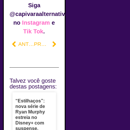
Siga
@capivaraalternativa
no
Instagram
e
Tik Tok
.
ANTERIOR
PRÓXIMO
Talvez você goste
destas postagens:
“Estilhaços”:
nova série de
Ryan Murphy
estreia no
Disney+ com
suspense,