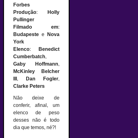
Forbes
Produção
:
Holly
Pullinger
Filmado em
:
Budapeste
e
Nova
York
Elenco
:
Benedict
Cumberbatch
,
Gaby Hoffmann
,
McKinley Belcher
III
,
Dan Fogler
,
Clarke Peters
Não deixe de
conferir, afinal, um
elenco de peso
desses não é todo
dia que temos, né?!