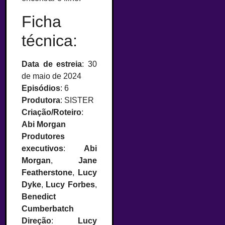
Ficha
técnica:
Data de estreia
: 30
de maio de 2024
Episódios
: 6
Produtora
: SISTER
Criação/Roteiro
:
Abi Morgan
Produtores
executivos
:
Abi
Morgan
,
Jane
Featherstone
,
Lucy
Dyke
,
Lucy Forbes
,
Benedict
Cumberbatch
Direção
:
Lucy