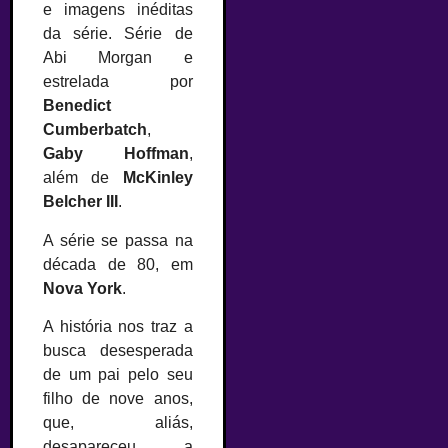
e imagens inéditas
da série. Série de
Abi Morgan e
estrelada por
Benedict
Cumberbatch
,
Gaby Hoffman
,
além de
McKinley
Belcher III
.
A série se passa na
década de 80, em
Nova York
.
A história nos traz a
busca desesperada
de um pai pelo seu
filho de nove anos,
que, aliás,
desapareceu a