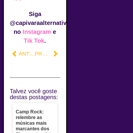
Siga
@capivaraalternativa
no
Instagram
e
Tik Tok
.
ANTERIOR
PRÓXIMO
Talvez você goste
destas postagens:
Camp Rock:
relembre as
músicas mais
marcantes dos