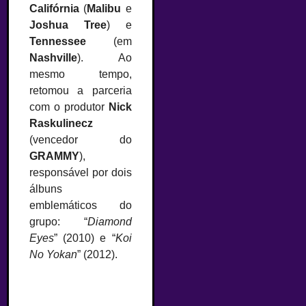
Califórnia
(
Malibu
e
Joshua Tree
) e
Tennessee
(em
Nashville
). Ao
mesmo tempo,
retomou a parceria
com o produtor
Nick
Raskulinecz
(vencedor do
GRAMMY
),
responsável por dois
álbuns
emblemáticos do
grupo: “
Diamond
Eyes
” (2010) e “
Koi
No Yokan
” (2012).