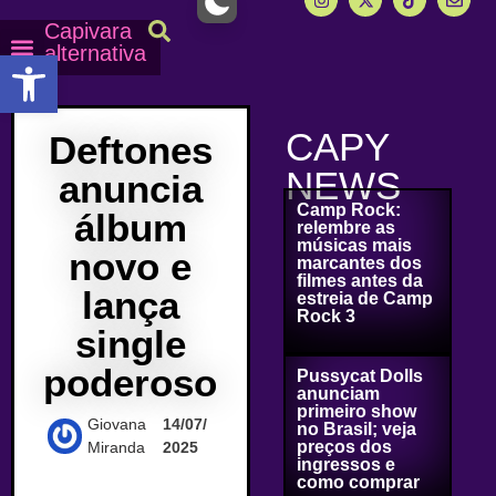
Capivara
alternativa
Abrir a barra de ferramentas
Capy Calendário
Equipe Capy
Mais lidas do Capy
CAPY
Deftones
NEWS
anuncia
Camp Rock:
álbum
relembre as
músicas mais
novo e
marcantes dos
filmes antes da
lança
estreia de Camp
Rock 3
single
poderoso
Pussycat Dolls
anunciam
primeiro show
Giovana
14/07/
no Brasil; veja
preços dos
Miranda
2025
ingressos e
como comprar