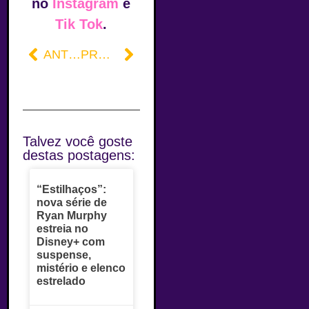
no
Instagram
e
Tik Tok
.
ANTERIOR
PRÓXIMO
Talvez você goste
destas postagens:
“Estilhaços”:
nova série de
Ryan Murphy
estreia no
Disney+ com
suspense,
mistério e elenco
estrelado