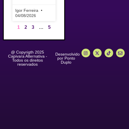
Igor Ferreira
04/08/2026
1
2
3
…
5
@ Copyrigth 2025
Desenvolvido
Capivara Alternativa -
por Ponto
Todos os direitos
Duplo
reservados