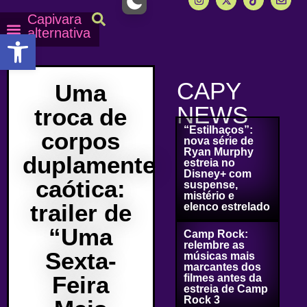
Capivara
alternativa
Abrir a barra de ferramentas
Capy Calendário
Equipe Capy
Mais lidas do Capy
CAPY
Uma
NEWS
troca de
“Estilhaços”:
corpos
nova série de
Ryan Murphy
duplamente
estreia no
Disney+ com
caótica:
suspense,
mistério e
trailer de
elenco estrelado
“Uma
Camp Rock:
relembre as
Sexta-
músicas mais
marcantes dos
Feira
filmes antes da
estreia de Camp
Rock 3