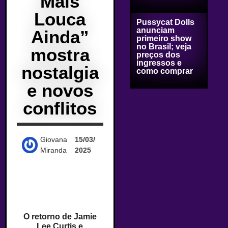
Mais
Louca
Pussycat Dolls
anunciam
Ainda”
primeiro show
no Brasil; veja
mostra
preços dos
ingressos e
nostalgia
como comprar
e novos
conflitos
Giovana
15/03/
Miranda
2025
O retorno de Jamie
Lee Curtis e