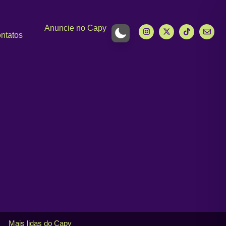
Anuncie no Capy
ntatos
Mais lidas do Capy