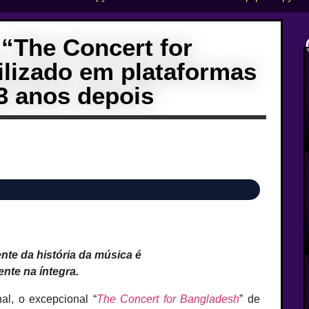
 “The Concert for
ilizado em plataformas
3 anos depois
nte da história da música é
ente na íntegra.
l, o excepcional “
The Concert for Bangladesh
” de