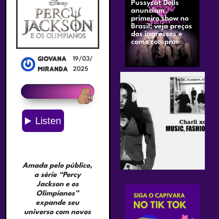
Pussycat Dolls
anunciam
primeiro show no
Brasil; veja preços
dos ingressos e
como comprar
Giovana
19/03/
Miranda
2025
Amada pelo público,
a série “Percy
Jackson e os
Olimpianos”
expande seu
universo com novos