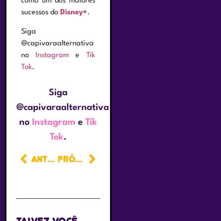
como um dos maiores
sucessos do
Disney+
.
Siga
@capivaraalternativa
no
Instagram
e
Tik
Tok
.
Siga
@capivaraalternativa
no
Instagram
e
Tik
Tok
.
ANTERIOR
PRÓXIMO