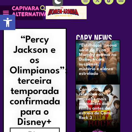
Capivara
alternativa
Abrir a barra de ferramentas
CAPY NEWS
“Percy
“Estilhaços”: nova
Jackson e
série de Ryan
Murphy estreia no
os
Disney+ com
suspense,
Olimpianos”:
mistério e elenco
estrelado
terceira
temporada
Camp Rock:
relembre as
confirmada
músicas mais
marcantes dos
filmes antes da
para o
estreia de Camp
Rock 3
Disney+