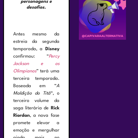
personagens e
desafios.
Antes mesmo da
estreia da segunda
temporada, a
Disney
confirmou: “
Percy
Jackson e os
Olimpianos
” terá uma
terceira temporada.
Baseada em “
A
Maldição do Titã
“, o
terceiro volume da
saga literária de
Rick
Riordan
, a nova fase
promete elevar a
emoção e mergulhar
ainda mais no