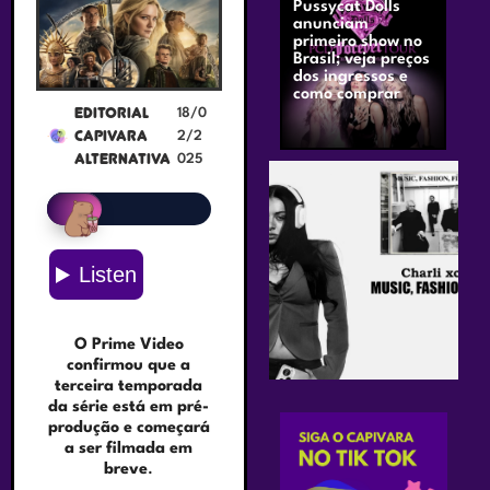
Pussycat Dolls
anunciam
primeiro show no
Brasil; veja preços
dos ingressos e
como comprar
Editorial
18/0
Capivara
2/2
Alternativa
025
O Prime Video
confirmou que a
terceira temporada
da série está em pré-
produção e começará
a ser filmada em
breve
.