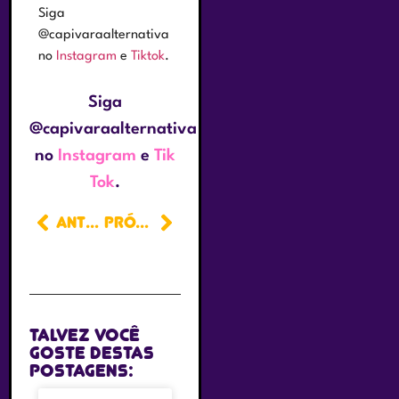
Siga
@capivaraalternativa
no
Instagram
e
Tiktok
.
Siga
@capivaraalternativa
no
Instagram
e
Tik
Tok
.
ANTERIOR
PRÓXIMO
Talvez você
goste destas
postagens: