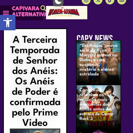
Capivara
alternativa
Abrir a barra de ferramentas
Capy Calendário
Mais lidas do Capy
CAPY NEWS
A Terceira
“Estilhaços”: nova
Temporada
série de Ryan
Murphy estreia no
de Senhor
Disney+ com
suspense,
dos Anéis:
mistério e elenco
estrelado
Os Anéis
de Poder é
Camp Rock:
relembre as
confirmada
músicas mais
marcantes dos
filmes antes da
pelo Prime
estreia de Camp
Rock 3
Video