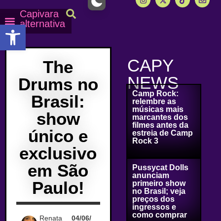
Capivara
alternativa
Abrir a barra de ferramentas
Capy Calendário
Equipe Capy
Mais lidas do Capy
CAPY
The
NEWS
Drums no
Camp Rock:
Brasil:
relembre as
músicas mais
show
marcantes dos
filmes antes da
único e
estreia de Camp
Rock 3
exclusivo
em São
Pussycat Dolls
anunciam
Paulo!
primeiro show
no Brasil; veja
preços dos
ingressos e
como comprar
Renata
04/06/