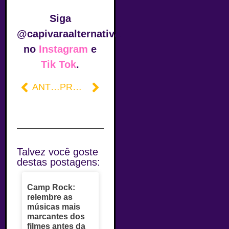
Siga
@capivaraalternativa
no
Instagram
e
Tik Tok
.
ANTERIOR
PRÓXIMO
Talvez você goste
destas postagens:
Camp Rock:
relembre as
músicas mais
marcantes dos
filmes antes da