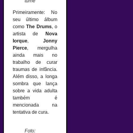
turnê
Primeiramente: No
seu último álbum
como
The Drums
, o
artista de
Nova
Iorque
,
Jonny
Pierce
, mergulha
ainda mais no
trabalho de curar
traumas de infância.
Além disso, a longa
sombra que lança
sobre a vida adulta
também é
mencionada na
tentativa de cura.
Foto: