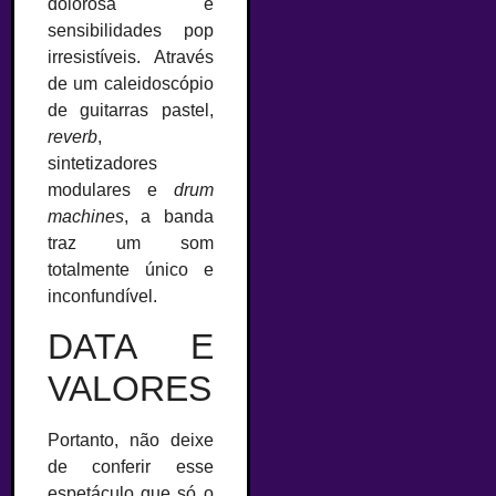
dolorosa e
sensibilidades pop
irresistíveis. Através
de um caleidoscópio
de guitarras pastel,
reverb
,
sintetizadores
modulares e
drum
machines
, a banda
traz um som
totalmente único e
inconfundível.
DATA E
VALORES
Portanto, não deixe
de conferir esse
espetáculo que só o