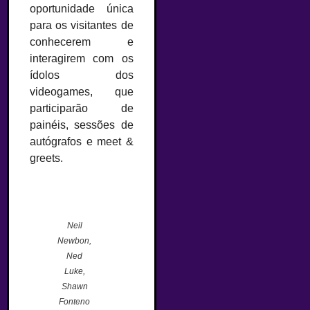
oportunidade única
para os visitantes de
conhecerem e
interagirem com os
ídolos dos
videogames, que
participarão de
painéis, sessões de
autógrafos e meet &
greets.
–
Neil
Newbon,
Ned
Luke,
Shawn
Fonteno