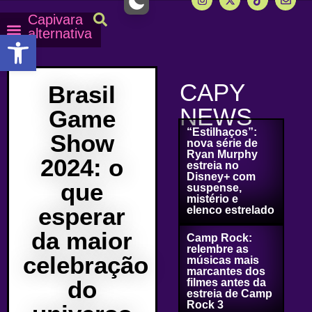
Capivara
alternativa
Abrir a barra de ferramentas
Capy Calendário
Equipe Capy
Mais lidas do Capy
CAPY
Brasil
NEWS
Game
“Estilhaços”:
Show
nova série de
Ryan Murphy
2024: o
estreia no
Disney+ com
que
suspense,
mistério e
esperar
elenco estrelado
da maior
Camp Rock:
relembre as
celebração
músicas mais
marcantes dos
do
filmes antes da
estreia de Camp
Rock 3