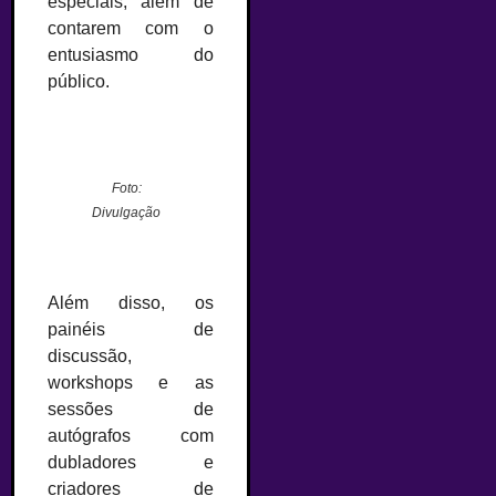
especiais, além de
contarem com o
entusiasmo do
público.
–
Foto:
Divulgação
–
Além disso, os
painéis de
discussão,
workshops e as
sessões de
autógrafos com
dubladores e
criadores de