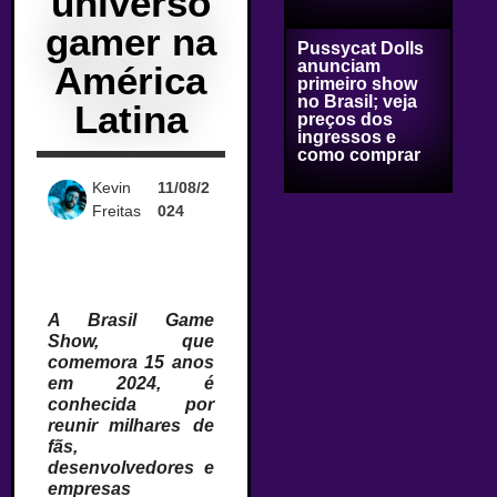
universo
gamer na
Pussycat Dolls
anunciam
América
primeiro show
no Brasil; veja
Latina
preços dos
ingressos e
como comprar
Kevin
11/08/2
Freitas
024
A Brasil Game
Show, que
comemora 15 anos
em 2024, é
conhecida por
reunir milhares de
fãs,
desenvolvedores e
empresas